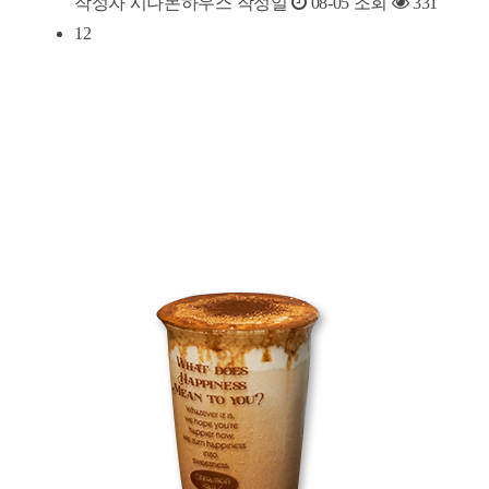
작성자
시나몬하우스
작성일
08-05
조회
331
12