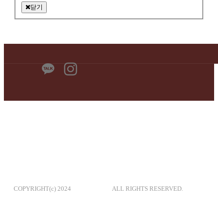
닫기
시나몬하우스
주소 :
인천 중구 월미로260번길 14 1층 시나몬하우스
사업자번호 :
664-88-02469
대표자 :
황현웅
TEL :
1661-2545
E-mail :
gncinc2022@gmail.com
COPYRIGHT(c) 2024
시나몬하우스
ALL RIGHTS RESERVED.
시나몬하우스 대표전화