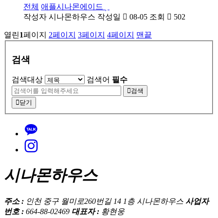
전체
애플시나몬에이드
작성자
시나몬하우스
작성일
08-05
조회
502
열린
1
페이지
2
페이지
3
페이지
4
페이지
맨끝
검색
검색대상
검색어
필수
검색
닫기
시나몬하우스
주소 :
인천 중구 월미로260번길 14 1층 시나몬하우스
사업자
번호 :
664-88-02469
대표자 :
황현웅