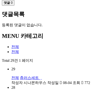
댓글
0
댓글목록
등록된 댓글이 없습니다.
MENU 카테고리
전체
전체
Total 29건
1 페이지
29
전체
츄러스세트
작성자
시나몬하우스
작성일
08-04
조회
772
28