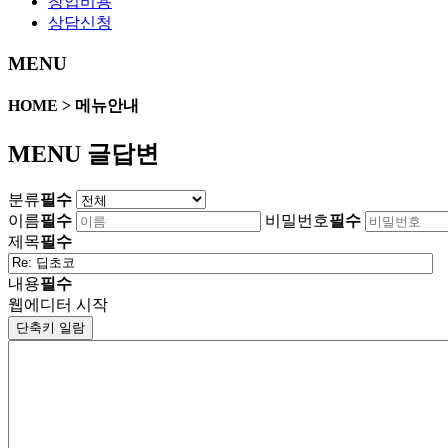
창업비용
상담신청
MENU
HOME > 메뉴안내
MENU 글답변
분류
필수
이름
필수
비밀번호
필수
제목
필수
내용
필수
웹에디터 시작
단축키 일람