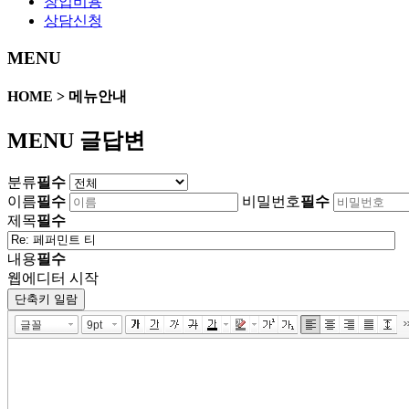
창업비용
상담신청
MENU
HOME > 메뉴안내
MENU 글답변
분류
필수
이름
필수
비밀번호
필수
제목
필수
내용
필수
웹에디터 시작
단축키 일람