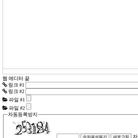
웹 에디터 끝
링크 #1
링크 #2
파일 #1
파일 #2
자동등록방지
자
숫자음성듣기
새로고침